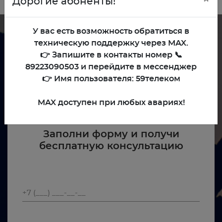
Дорогие абоненты!
У вас есть возможность обратиться в
техническую поддержку через MAX.
Поможем выбрать тариф,
👉 Запишите в контакты номер 📞
подходящий именно тебе
89223090503 и перейдите в мессенджер
👉 Имя пользователя: 59телеком
MAX доступен при любых авариях!
Заполни форму и получи
бесплатную консультацию