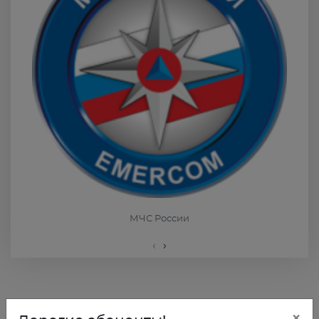
МЧС России
‹
›
×